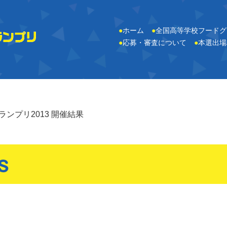
●
ホーム
●
全国高等学校フードグ
●
応募・審査について
●
本選出場
ンプリ2013 開催結果