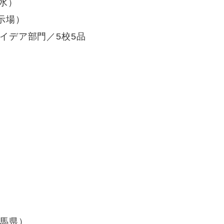
（水）
示場）
アイデア部門／5校5品
群馬県）