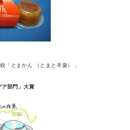
校「とまかん （とまと羊羹） 」
デア部門」大賞