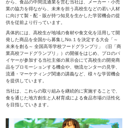
から、食品の中間流通業を営む当社は、メーカー・小売
業の協力を得ながら、未来を担う高校生などの若い人材
に向けて製・配・販が持つ知見を生かした学習機会の提
供を従前より行っています。
具体的には、高校生が地域の食材や食文化を活用して開
発した商品を全国から募集しNo.１を決定する大会「～
未来を創る～ 全国高等学校フードグランプリ」（旧「商
業高校フードグランプリ」）の開催をはじめ、プロのバ
イヤーが参加する当社主催の展示会にて高校生の開発商
品をプロモーションする機会や、物流センターの見学、
流通・マーケティング関連の講義など、様々な学習機会
を提供しています。
当社は、これらの取り組みを継続的に実施することで、
食を通じた地方創生と人材育成による食品市場の活性化
を目指していきます。