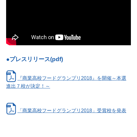
●プレスリリース(pdf)
『商業高校フードグランプリ2018』を開催～本選
進出７校が決定！～
「商業高校フードグランプリ2018」受賞校を発表