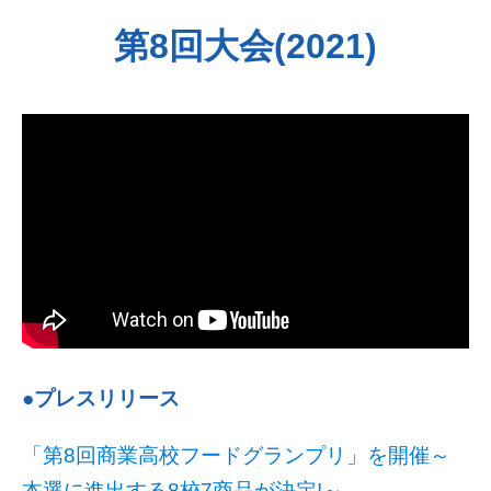
第8回大会(2021)
●プレスリリース
「第8回商業高校フードグランプリ」を開催～
本選に進出する8校7商品が決定!～