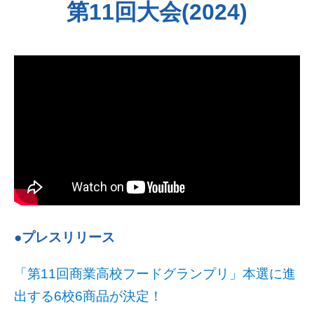
第11回大会(2024)
●プレスリリース
「第11回商業高校フードグランプリ」本選に進
出する6校6商品が決定！