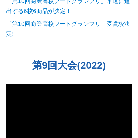
「第10回商業高校フードグランプリ」本選に進
出する6校6商品が決定！
「第10回商業高校フードグランプリ」受賞校決
定!
第9回大会(2022)