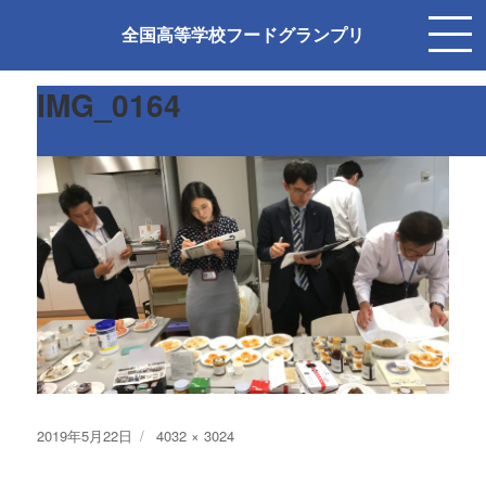
次の画像
全国高等学校フードグランプリ
IMG_0164
投
フ
2019年5月22日
4032 × 3024
稿
ル
日:
サ