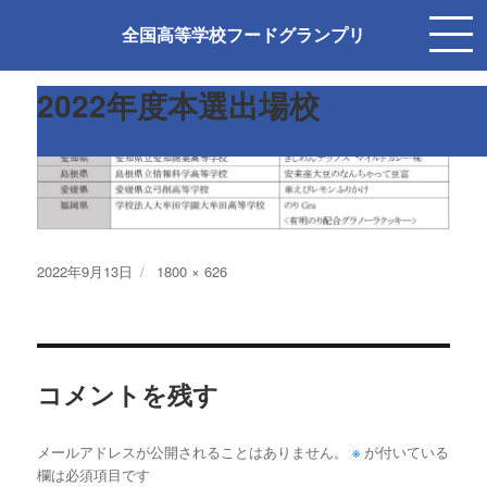
次の画像
全国高等学校フードグランプリ
2022年度本選出場校
投
フ
2022年9月13日
1800 × 626
稿
ル
日:
サ
イ
ズ
コメントを残す
※
メールアドレスが公開されることはありません。
が付いている
欄は必須項目です