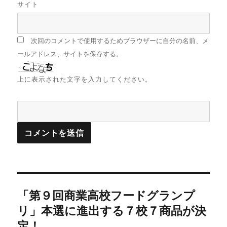
サイト
次回のコメントで使用するためブラウザーに自分の名前、メ
ールアドレス、サイトを保存する。
上に表示された文字を入力してください。
投
「第９回商業高校フードグランプ
稿
ナ
リ」本選に進出する７校７商品が決
ビ
定！