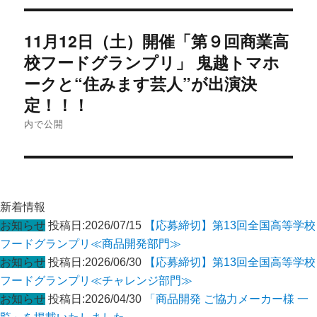
投
11月12日（土）開催「第９回商業高
稿
ナ
校フードグランプリ」 鬼越トマホ
ビ
ークと“住みます芸人”が出演決
ゲ
定！！！
ー
内で公開
シ
ョ
ン
新着情報
お知らせ
投稿日:2026/07/15
【応募締切】第13回全国高等学校
フードグランプリ≪商品開発部門≫
お知らせ
投稿日:2026/06/30
【応募締切】第13回全国高等学校
フードグランプリ≪チャレンジ部門≫
お知らせ
投稿日:2026/04/30
「商品開発 ご協力メーカー様 一