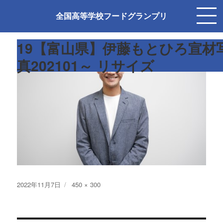
前の画像
次の画像
全国高等学校フードグランプリ
19【富山県】伊藤もとひろ宣材
真202101～ リサイズ
投
フ
2022年11月7日
450 × 300
稿
ル
日:
サ
イ