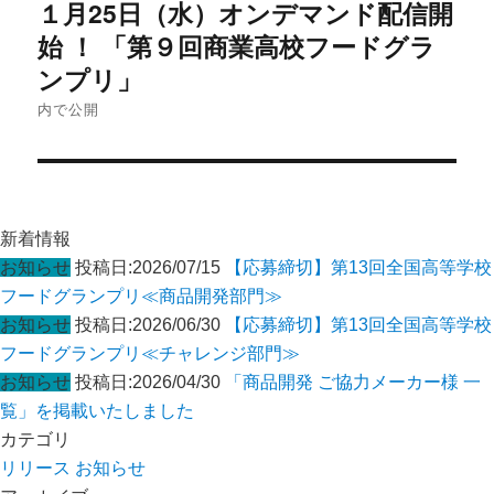
１月25日（水）オンデマンド配信開
稿
ナ
始 ！ 「第９回商業高校フードグラ
ビ
ンプリ」
ゲ
内で公開
ー
シ
ョ
ン
新着情報
お知らせ
投稿日:2026/07/15
【応募締切】第13回全国高等学校
フードグランプリ≪商品開発部門≫
お知らせ
投稿日:2026/06/30
【応募締切】第13回全国高等学校
フードグランプリ≪チャレンジ部門≫
お知らせ
投稿日:2026/04/30
「商品開発 ご協力メーカー様 一
覧」を掲載いたしました
カテゴリ
リリース
お知らせ