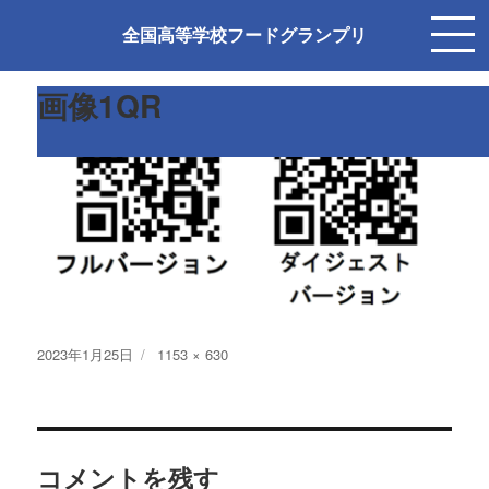
前の画像
次の画像
全国高等学校フードグランプリ
画像1QR
投
フ
2023年1月25日
1153 × 630
稿
ル
日:
サ
イ
ズ
コメントを残す