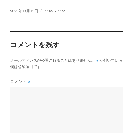
投
フ
2023年11月13日
1162 × 1125
稿
ル
日:
サ
イ
ズ
コメントを残す
※
メールアドレスが公開されることはありません。
が付いている
欄は必須項目です
コメント
※