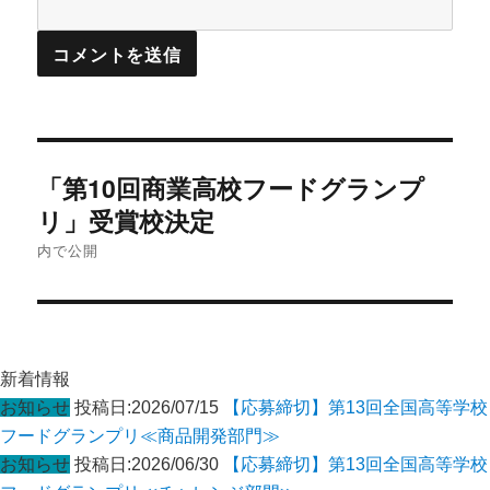
投
「第10回商業高校フードグランプ
稿
ナ
リ」受賞校決定
ビ
内で公開
ゲ
ー
シ
ョ
新着情報
ン
お知らせ
投稿日:2026/07/15
【応募締切】第13回全国高等学校
フードグランプリ≪商品開発部門≫
お知らせ
投稿日:2026/06/30
【応募締切】第13回全国高等学校