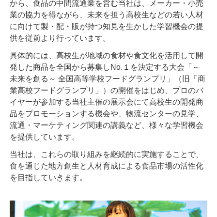
から、食品の中間流通業を営む当社は、メーカー・小売
業の協力を得ながら、未来を担う高校生などの若い人材
に向けて製・配・販が持つ知見を生かした学習機会の提
供を従前より行っています。
具体的には、高校生が地域の食材や食文化を活用して開
発した商品を全国から募集しNo.１を決定する大会「～
未来を創る～ 全国高等学校フードグランプリ」（旧「商
業高校フードグランプリ」）の開催をはじめ、プロのバ
イヤーが参加する当社主催の展示会にて高校生の開発商
品をプロモーションする機会や、物流センターの見学、
流通・マーケティング関連の講義など、様々な学習機会
を提供しています。
当社は、これらの取り組みを継続的に実施することで、
食を通じた地方創生と人材育成による食品市場の活性化
を目指していきます。