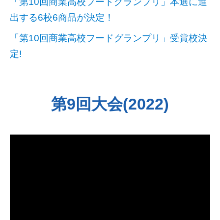
「第10回商業高校フードグランプリ」本選に進
出する6校6商品が決定！
「第10回商業高校フードグランプリ」受賞校決
定!
第9回大会(2022)