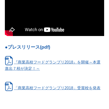
●プレスリリース(pdf)
『商業高校フードグランプリ2018』を開催～本選
進出７校が決定！～
「商業高校フードグランプリ2018」受賞校を発表