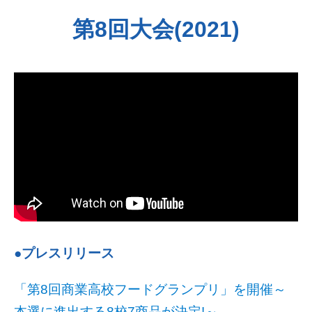
第8回大会(2021)
●プレスリリース
「第8回商業高校フードグランプリ」を開催～
本選に進出する8校7商品が決定!～