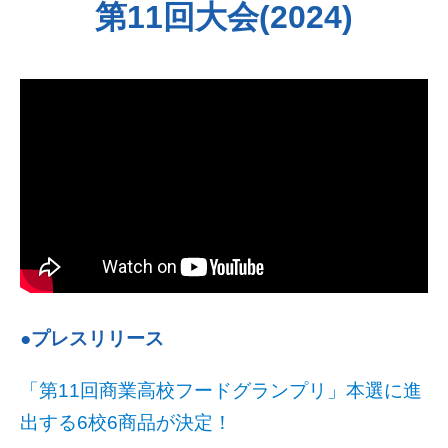
第11回大会(2024)
●プレスリリース
「第11回商業高校フードグランプリ」本選に進
出する6校6商品が決定！