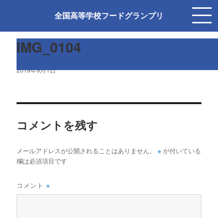
前の画像
次の画像
全国高等学校フードグランプリ
IMG_0104
投
2019年9月1日
稿
日:
コメントを残す
※
メールアドレスが公開されることはありません。
が付いている
欄は必須項目です
コメント
※