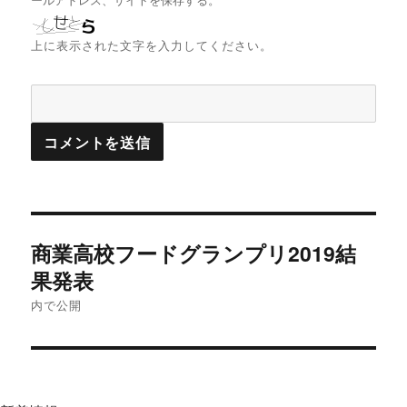
ールアドレス、サイトを保存する。
上に表示された文字を入力してください。
投
商業高校フードグランプリ2019結
稿
ナ
果発表
ビ
内で公開
ゲ
ー
シ
ョ