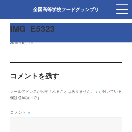
前の画像
次の画像
全国高等学校フードグランプリ
IMG_E5323
投
2019年9月1日
稿
日:
コメントを残す
※
メールアドレスが公開されることはありません。
が付いている
欄は必須項目です
コメント
※