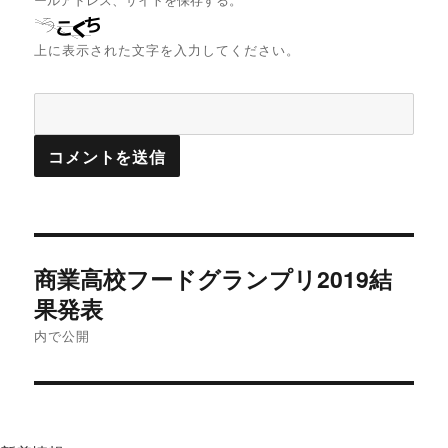
ールアドレス、サイトを保存する。
上に表示された文字を入力してください。
投
商業高校フードグランプリ2019結
稿
ナ
果発表
ビ
内で公開
ゲ
ー
シ
ョ