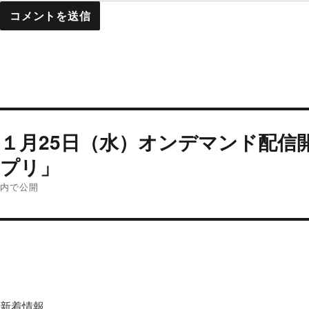
投
１月25日（水）オンデマンド配信
稿
ナ
プリ」
ビ
内で公開
ゲ
ー
シ
ョ
ン
新着情報