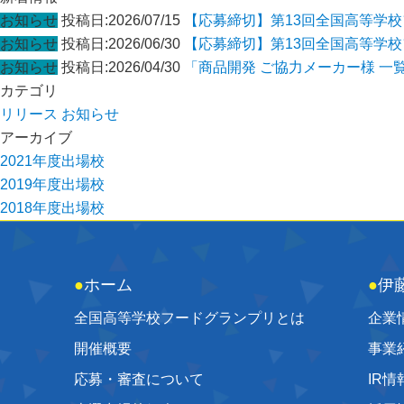
お知らせ
投稿日:2026/07/15
【応募締切】第13回全国高等学
お知らせ
投稿日:2026/06/30
【応募締切】第13回全国高等学
お知らせ
投稿日:2026/04/30
「商品開発 ご協力メーカー様 一
カテゴリ
リリース
お知らせ
アーカイブ
2021年度出場校
2019年度出場校
2018年度出場校
●
ホーム
●
伊
全国高等学校フードグランプリとは
企業
開催概要
事業
応募・審査について
IR情