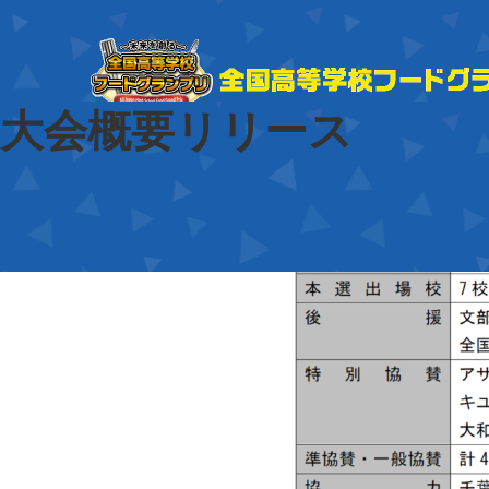
前の画像
大会概要リリース
投
2023年1月25日
稿
フ
1280 × 699
日:
ル
サ
イ
ズ