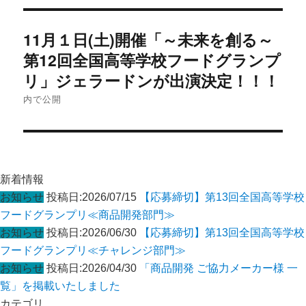
投
11月１日(土)開催「～未来を創る～
稿
ナ
第12回全国高等学校フードグランプ
ビ
リ」ジェラードンが出演決定！！！
ゲ
内で公開
ー
シ
ョ
ン
新着情報
お知らせ
投稿日:2026/07/15
【応募締切】第13回全国高等学校
フードグランプリ≪商品開発部門≫
お知らせ
投稿日:2026/06/30
【応募締切】第13回全国高等学校
フードグランプリ≪チャレンジ部門≫
お知らせ
投稿日:2026/04/30
「商品開発 ご協力メーカー様 一
覧」を掲載いたしました
カテゴリ