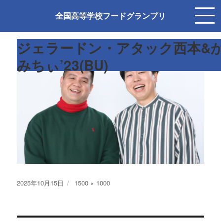
前の画像
次の画像
全国高等学校フードグランプリ
ジェラードン・アタック西本&
みちぃ’23(BU)
投
フ
2025年10月15日
1500 × 1000
稿
ル
日:
サ
イ