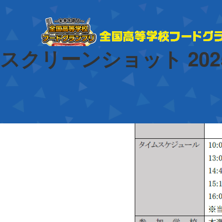
前の画像
次の画像
スクリーンショット 2025-1
投
2025年10月15日
稿
フ
715 × 835
日:
ル
サ
イ
ズ