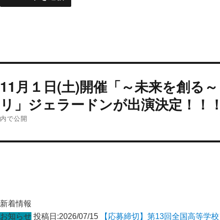
投
11月１日(土)開催「～未来を創る
稿
ナ
リ」ジェラードンが出演決定！！
ビ
内で公開
ゲ
ー
シ
ョ
ン
新着情報
お知らせ
投稿日:2026/07/15
【応募締切】第13回全国高等学