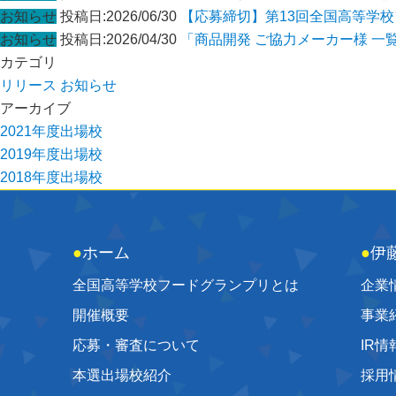
お知らせ
投稿日:2026/06/30
【応募締切】第13回全国高等学
お知らせ
投稿日:2026/04/30
「商品開発 ご協力メーカー様 一
カテゴリ
リリース
お知らせ
アーカイブ
2021年度出場校
2019年度出場校
2018年度出場校
●
ホーム
●
伊
全国高等学校フードグランプリとは
企業
開催概要
事業
応募・審査について
IR情
本選出場校紹介
採用