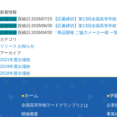
ン
新着情報
お知らせ
投稿日:2026/07/15
【応募締切】第13回全国高等学
お知らせ
投稿日:2026/06/30
【応募締切】第13回全国高等学
お知らせ
投稿日:2026/04/30
「商品開発 ご協力メーカー様 一
カテゴリ
リリース
お知らせ
アーカイブ
2021年度出場校
2019年度出場校
2018年度出場校
●
ホーム
●
伊
全国高等学校フードグランプリとは
企業
開催概要
事業