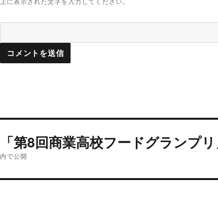
上に表示された文字を入力してください。
投
「第8回商業高校フードグランプリ
稿
ナ
内で公開
ビ
ゲ
ー
シ
ョ