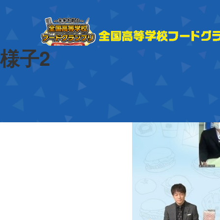
前の画像
次の画像
様子2
投
2021年11月16日
稿
フ
604 × 453
日:
ル
サ
イ
ズ